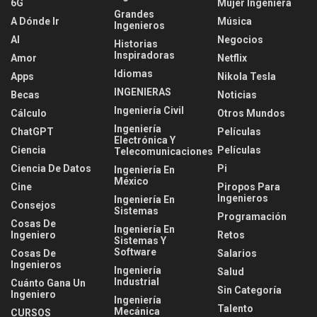
6G
Mujer Ingeniera
Grandes
A Dónde Ir
Música
Ingenieros
AI
Negocios
Historias
Inspiradoras
Amor
Netflix
Idiomas
Apps
Nikola Tesla
INGENIERAS
Becas
Noticias
Ingeniería Civil
Cálculo
Otros Mundos
Ingeniería
ChatGPT
Películas
Electrónica Y
Ciencia
Películas
Telecomunicaciones
Ciencia De Datos
Pi
Ingeniería En
México
Cine
Piropos Para
Ingenieros
Ingeniería En
Consejos
Sistemas
Programación
Cosas De
Ingeniería En
Ingeniero
Retos
Sistemas Y
Software
Cosas De
Salarios
Ingenieros
Ingeniería
Salud
Industrial
Cuánto Gana Un
Sin Categoría
Ingeniero
Ingeniería
Talento
Mecánica
CURSOS