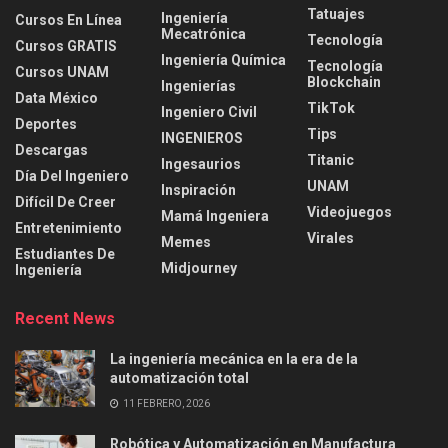
Tatuajes
Ingeniería
Cursos En Línea
Mecatrónica
Tecnología
Cursos GRATIS
Ingeniería Química
Tecnología
Cursos UNAM
Blockchain
Ingenierías
Data México
TikTok
Ingeniero Civil
Deportes
Tips
INGENIEROS
Descargas
Titanic
Ingesaurios
Día Del Ingeniero
UNAM
Inspiración
Difícil De Creer
Videojuegos
Mamá Ingeniera
Entretenimiento
Virales
Memes
Estudiantes De
Midjourney
Ingeniería
Recent News
La ingeniería mecánica en la era de la
automatización total
11 FEBRERO, 2026
Robótica y Automatización en Manufactura