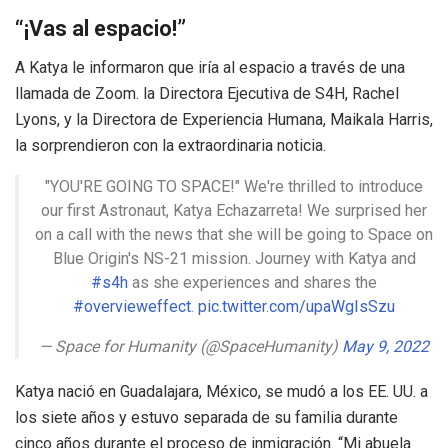
“¡Vas al espacio!”
A Katya le informaron que iría al espacio a través de una
llamada de Zoom. la Directora Ejecutiva de S4H, Rachel
Lyons, y la Directora de Experiencia Humana, Maikala Harris,
la sorprendieron con la extraordinaria noticia.
"YOU'RE GOING TO SPACE!" We're thrilled to introduce
our first Astronaut, Katya Echazarreta! We surprised her
on a call with the news that she will be going to Space on
Blue Origin's NS-21 mission. Journey with Katya and
#s4h
as she experiences and shares the
#overvieweffect
.
pic.twitter.com/upaWgIsSzu
— Space for Humanity (@SpaceHumanity)
May 9, 2022
Katya nació en Guadalajara, México, se mudó a los EE. UU. a
los siete años y estuvo separada de su familia durante
cinco años durante el proceso de inmigración. “Mi abuela