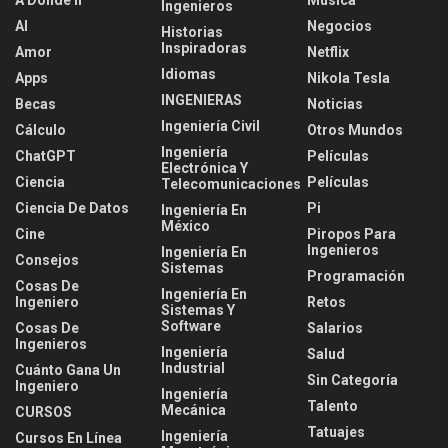
Ingenieros
AI
Negocios
Historias
Inspiradoras
Amor
Netflix
Idiomas
Apps
Nikola Tesla
INGENIERAS
Becas
Noticias
Ingeniería Civil
Cálculo
Otros Mundos
Ingeniería
ChatGPT
Películas
Electrónica Y
Ciencia
Películas
Telecomunicaciones
Ciencia De Datos
Pi
Ingeniería En
México
Cine
Piropos Para
Ingenieros
Ingeniería En
Consejos
Sistemas
Programación
Cosas De
Ingeniería En
Ingeniero
Retos
Sistemas Y
Software
Cosas De
Salarios
Ingenieros
Ingeniería
Salud
Industrial
Cuánto Gana Un
Sin Categoría
Ingeniero
Ingeniería
Talento
Mecánica
CURSOS
Tatuajes
Ingeniería
Cursos En Línea