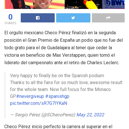
0
SHARES
El orgullo mexicano Checo Pérez finalizó en la segunda
posición el Gran Premio de España un podio que no fue del
todo grato para el de Guadalajara al tener que ceder la
victoria en beneficio de Max Verstappen, quien tomó el
liderato del campeonato ante el retiro de Charles Leclerc.
Very happy to finally be on the Spanish podium.
Thanks to all the fans for so much love; awesome result
for the whole team. Now full focus for the Monaco
GP.
#nevergiveup
#spanishgp
pic.twitter.com/sR7G7IYKaN
— Sergio Pérez (@SChecoPerez)
May 22, 2022
Checo Pérez inicio perfecto la carrera al superar en el