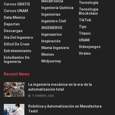
Mecatrónica
Tecnología
Cursos GRATIS
Ingeniería Química
Tecnología
Cursos UNAM
Blockchain
Ingenierías
Data México
TikTok
Ingeniero Civil
Deportes
Tips
INGENIEROS
Descargas
Titanic
Ingesaurios
Día Del Ingeniero
UNAM
Inspiración
Difícil De Creer
Videojuegos
Mamá Ingeniera
Entretenimiento
Virales
Memes
Estudiantes De
Midjourney
Ingeniería
Recent News
La ingeniería mecánica en la era de la
automatización total
11 FEBRERO, 2026
Robótica y Automatización en Manufactura
Textil