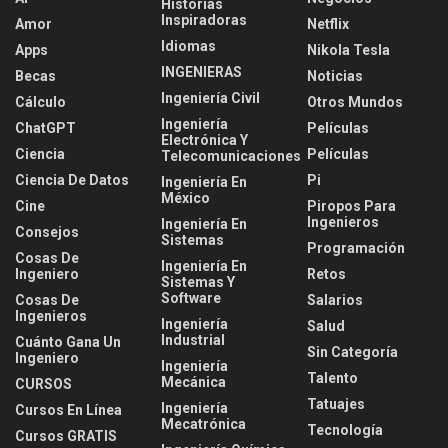
Historias
Inspiradoras
Amor
Netflix
Idiomas
Apps
Nikola Tesla
INGENIERAS
Becas
Noticias
Ingeniería Civil
Cálculo
Otros Mundos
Ingeniería
ChatGPT
Películas
Electrónica Y
Ciencia
Películas
Telecomunicaciones
Ciencia De Datos
Pi
Ingeniería En
México
Cine
Piropos Para
Ingenieros
Ingeniería En
Consejos
Sistemas
Programación
Cosas De
Ingeniería En
Ingeniero
Retos
Sistemas Y
Software
Cosas De
Salarios
Ingenieros
Ingeniería
Salud
Industrial
Cuánto Gana Un
Sin Categoría
Ingeniero
Ingeniería
Talento
Mecánica
CURSOS
Tatuajes
Ingeniería
Cursos En Línea
Mecatrónica
Tecnología
Cursos GRATIS