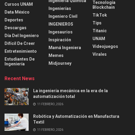
Ingeniería Química
Tecnología
Cursos UNAM
Blockchain
Ingenierías
Data México
TikTok
Ingeniero Civil
Deportes
Tips
INGENIEROS
Descargas
Titanic
Ingesaurios
Día Del Ingeniero
UNAM
Inspiración
Difícil De Creer
Videojuegos
Mamá Ingeniera
Entretenimiento
Virales
Memes
Estudiantes De
Midjourney
Ingeniería
Recent News
La ingeniería mecánica en la era de la
automatización total
11 FEBRERO, 2026
Robótica y Automatización en Manufactura
Textil
11 FEBRERO, 2026