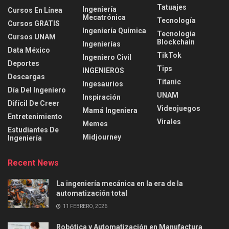
Tatuajes
Ingeniería
Cursos En Línea
Mecatrónica
Tecnología
Cursos GRATIS
Ingeniería Química
Tecnología
Cursos UNAM
Blockchain
Ingenierías
Data México
TikTok
Ingeniero Civil
Deportes
Tips
INGENIEROS
Descargas
Titanic
Ingesaurios
Día Del Ingeniero
UNAM
Inspiración
Difícil De Creer
Videojuegos
Mamá Ingeniera
Entretenimiento
Virales
Memes
Estudiantes De
Midjourney
Ingeniería
Recent News
La ingeniería mecánica en la era de la
automatización total
11 FEBRERO, 2026
Robótica y Automatización en Manufactura