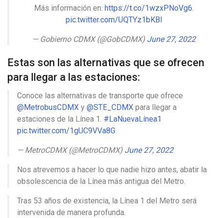
Más información en:
https://t.co/1wzxPNoVg6
.
pic.twitter.com/UQTYz1bKBl
— Gobierno CDMX (@GobCDMX)
June 27, 2022
Estas son las alternativas que se ofrecen
para llegar a las estaciones:
Conoce las alternativas de transporte que ofrece
@MetrobusCDMX
y
@STE_CDMX
para llegar a
estaciones de la Línea 1.
#LaNuevaLínea1
pic.twitter.com/1gUC9VVa8G
— MetroCDMX (@MetroCDMX)
June 27, 2022
Nos atrevemos a hacer lo que nadie hizo antes, abatir la
obsolescencia de la Línea más antigua del Metro.
Tras 53 años de existencia, la Línea 1 del Metro será
intervenida de manera profunda.