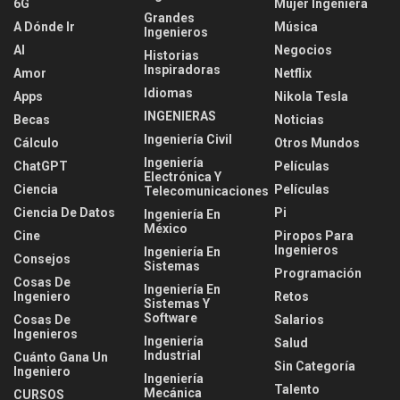
6G
Mujer Ingeniera
Grandes
A Dónde Ir
Música
Ingenieros
AI
Negocios
Historias
Inspiradoras
Amor
Netflix
Idiomas
Apps
Nikola Tesla
INGENIERAS
Becas
Noticias
Ingeniería Civil
Cálculo
Otros Mundos
Ingeniería
ChatGPT
Películas
Electrónica Y
Ciencia
Películas
Telecomunicaciones
Ciencia De Datos
Pi
Ingeniería En
México
Cine
Piropos Para
Ingenieros
Ingeniería En
Consejos
Sistemas
Programación
Cosas De
Ingeniería En
Ingeniero
Retos
Sistemas Y
Software
Cosas De
Salarios
Ingenieros
Ingeniería
Salud
Industrial
Cuánto Gana Un
Sin Categoría
Ingeniero
Ingeniería
Talento
Mecánica
CURSOS