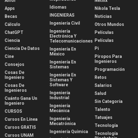
Amor
Netflix
Idiomas
Apps
Nikola Tesla
INGENIERAS
Becas
Noticias
Ingeniería Civil
Cálculo
Otros Mundos
Ingeniería
ChatGPT
Películas
Electrónica Y
Ciencia
Películas
Telecomunicaciones
Ciencia De Datos
Pi
Ingeniería En
México
Cine
Piropos Para
Ingenieros
Ingeniería En
Consejos
Sistemas
Programación
Cosas De
Ingeniería En
Ingeniero
Retos
Sistemas Y
Software
Cosas De
Salarios
Ingenieros
Ingeniería
Salud
Industrial
Cuánto Gana Un
Sin Categoría
Ingeniero
Ingeniería
Talento
Mecánica
CURSOS
Tatuajes
Ingeniería
Cursos En Línea
Mecatrónica
Tecnología
Cursos GRATIS
Ingeniería Química
Tecnología
Cursos UNAM