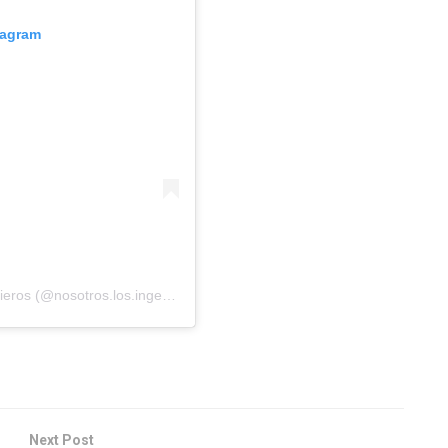
tagram
Una publicación compartida por Nosotros Los Ingenieros (@nosotros.los.ingenieros)
Next Post