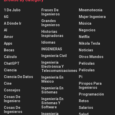
1 De Julio
Frases De
Mnemotecnia
Ingenieros
6G
Mujer Ingeniera
Grandes
A Dónde Ir
Música
Ingenieros
AI
Negocios
Historias
Inspiradoras
Amor
Netflix
Idiomas
Apps
Nikola Tesla
INGENIERAS
Becas
Noticias
Ingeniería Civil
Cálculo
Otros Mundos
Ingeniería
ChatGPT
Películas
Electrónica Y
Ciencia
Películas
Telecomunicaciones
Ciencia De Datos
Pi
Ingeniería En
México
Cine
Piropos Para
Ingenieros
Ingeniería En
Consejos
Sistemas
Programación
Cosas De
Ingeniería En
Ingeniero
Retos
Sistemas Y
Software
Cosas De
Salarios
Ingenieros
Ingeniería
Salud