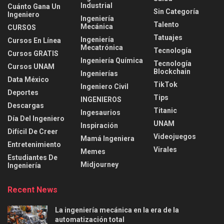
Industrial
Cuánto Gana Un
Sin Categoría
Ingeniero
Ingeniería
Talento
Mecánica
CURSOS
Tatuajes
Ingeniería
Cursos En Línea
Mecatrónica
Tecnología
Cursos GRATIS
Ingeniería Química
Tecnología
Cursos UNAM
Blockchain
Ingenierías
Data México
TikTok
Ingeniero Civil
Deportes
Tips
INGENIEROS
Descargas
Titanic
Ingesaurios
Día Del Ingeniero
UNAM
Inspiración
Difícil De Creer
Videojuegos
Mamá Ingeniera
Entretenimiento
Virales
Memes
Estudiantes De
Midjourney
Ingeniería
Recent News
La ingeniería mecánica en la era de la
automatización total