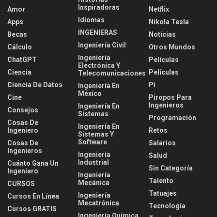
Inspiradoras
Amor
Netflix
Idiomas
Apps
Nikola Tesla
INGENIERAS
Becas
Noticias
Ingeniería Civil
Cálculo
Otros Mundos
Ingeniería
ChatGPT
Películas
Electrónica Y
Ciencia
Películas
Telecomunicaciones
Ciencia De Datos
Pi
Ingeniería En
México
Cine
Piropos Para
Ingenieros
Ingeniería En
Consejos
Sistemas
Programación
Cosas De
Ingeniería En
Ingeniero
Retos
Sistemas Y
Software
Cosas De
Salarios
Ingenieros
Ingeniería
Salud
Industrial
Cuánto Gana Un
Sin Categoría
Ingeniero
Ingeniería
Talento
Mecánica
CURSOS
Tatuajes
Ingeniería
Cursos En Línea
Mecatrónica
Tecnología
Cursos GRATIS
Ingeniería Química