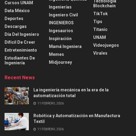
Tecnología
Cursos UNAM
Blockchain
Ingenierías
Data México
TikTok
Ingeniero Civil
Deportes
Tips
INGENIEROS
Descargas
Titanic
Ingesaurios
Día Del Ingeniero
UNAM
Inspiración
Difícil De Creer
Videojuegos
Mamá Ingeniera
Entretenimiento
Virales
Memes
Estudiantes De
Midjourney
Ingeniería
Recent News
La ingeniería mecánica en la era de la
automatización total
11 FEBRERO, 2026
Robótica y Automatización en Manufactura
Textil
11 FEBRERO, 2026