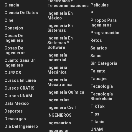
Electrónica Y
Ciencia
Películas
Telecomunicaciones
Ciencia De Datos
Pi
Ingeniería En
México
Cine
Piropos Para
Ingenieros
Ingeniería En
Consejos
Sistemas
Programación
Cosas De
Ingeniería En
Ingeniero
Retos
Sistemas Y
Software
Cosas De
Salarios
Ingenieros
Ingeniería
Salud
Industrial
Cuánto Gana Un
Sin Categoría
Ingeniero
Ingeniería
Talento
Mecánica
CURSOS
Tatuajes
Ingeniería
Cursos En Línea
Mecatrónica
Tecnología
Cursos GRATIS
Ingeniería Química
Tecnología
Cursos UNAM
Blockchain
Ingenierías
Data México
TikTok
Ingeniero Civil
Deportes
Tips
INGENIEROS
Descargas
Titanic
Ingesaurios
Día Del Ingeniero
UNAM
Inspiración