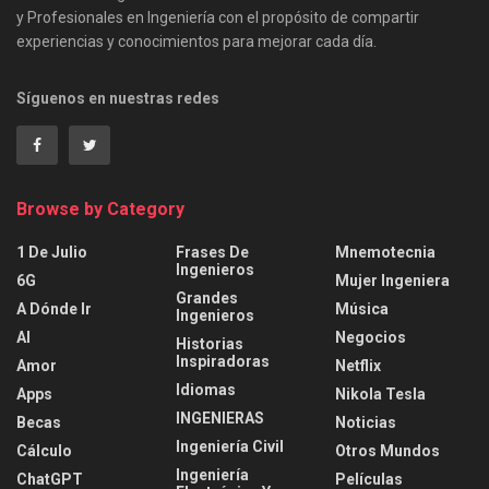
y Profesionales en Ingeniería con el propósito de compartir
experiencias y conocimientos para mejorar cada día.
Síguenos en nuestras redes
Browse by Category
1 De Julio
Frases De
Mnemotecnia
Ingenieros
6G
Mujer Ingeniera
Grandes
A Dónde Ir
Música
Ingenieros
AI
Negocios
Historias
Inspiradoras
Amor
Netflix
Idiomas
Apps
Nikola Tesla
INGENIERAS
Becas
Noticias
Ingeniería Civil
Cálculo
Otros Mundos
Ingeniería
ChatGPT
Películas