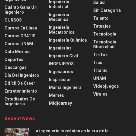
Ingeniería
Salud
Industrial
Cuánto Gana Un
Sin Categoría
Ingeniero
Ingeniería
Talento
Mecánica
CURSOS
Tatuajes
Ingeniería
Cursos En Línea
Mecatrónica
Tecnología
Cursos GRATIS
Ingeniería Química
Tecnología
Cursos UNAM
Blockchain
Ingenierías
Data México
TikTok
Ingeniero Civil
Deportes
Tips
INGENIEROS
Descargas
Titanic
Ingesaurios
Día Del Ingeniero
UNAM
Inspiración
Difícil De Creer
Videojuegos
Mamá Ingeniera
Entretenimiento
Virales
Memes
Estudiantes De
Midjourney
Ingeniería
Recent News
La ingeniería mecánica en la era de la