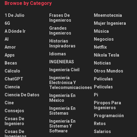
Browse by Category
1 De Julio
Frases De
Mnemotecnia
Ingenieros
6G
Mujer Ingeniera
Grandes
A Dónde Ir
Música
Ingenieros
AI
Negocios
Historias
Inspiradoras
Amor
Netflix
Idiomas
Apps
Nikola Tesla
INGENIERAS
Becas
Noticias
Ingeniería Civil
Cálculo
Otros Mundos
Ingeniería
ChatGPT
Películas
Electrónica Y
Ciencia
Películas
Telecomunicaciones
Ciencia De Datos
Pi
Ingeniería En
México
Cine
Piropos Para
Ingenieros
Ingeniería En
Consejos
Sistemas
Programación
Cosas De
Ingeniería En
Ingeniero
Retos
Sistemas Y
Software
Cosas De
Salarios
Ingenieros