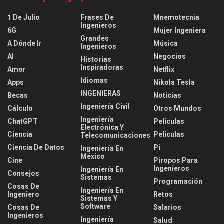
1 De Julio
Frases De
Mnemotecnia
Ingenieros
6G
Mujer Ingeniera
Grandes
A Dónde Ir
Música
Ingenieros
AI
Negocios
Historias
Inspiradoras
Amor
Netflix
Idiomas
Apps
Nikola Tesla
INGENIERAS
Becas
Noticias
Ingeniería Civil
Cálculo
Otros Mundos
Ingeniería
ChatGPT
Películas
Electrónica Y
Ciencia
Películas
Telecomunicaciones
Ciencia De Datos
Pi
Ingeniería En
México
Cine
Piropos Para
Ingenieros
Ingeniería En
Consejos
Sistemas
Programación
Cosas De
Ingeniería En
Ingeniero
Retos
Sistemas Y
Software
Cosas De
Salarios
Ingenieros
Ingeniería
Salud