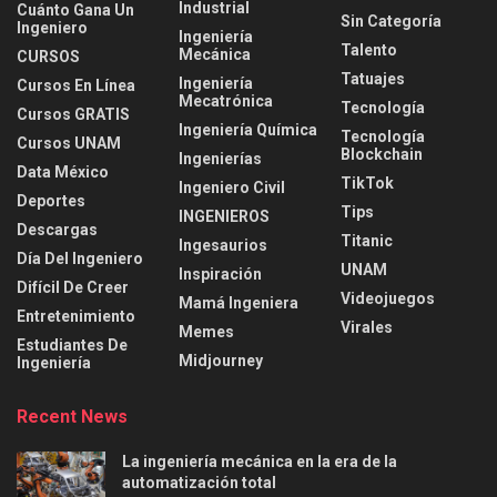
Industrial
Cuánto Gana Un
Sin Categoría
Ingeniero
Ingeniería
Talento
Mecánica
CURSOS
Tatuajes
Ingeniería
Cursos En Línea
Mecatrónica
Tecnología
Cursos GRATIS
Ingeniería Química
Tecnología
Cursos UNAM
Blockchain
Ingenierías
Data México
TikTok
Ingeniero Civil
Deportes
Tips
INGENIEROS
Descargas
Titanic
Ingesaurios
Día Del Ingeniero
UNAM
Inspiración
Difícil De Creer
Videojuegos
Mamá Ingeniera
Entretenimiento
Virales
Memes
Estudiantes De
Midjourney
Ingeniería
Recent News
La ingeniería mecánica en la era de la
automatización total