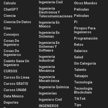
Ingeniería Civil
Cálculo
Otros Mundos
Ingeniería
ChatGPT
Películas
Electrónica Y
Ciencia
Películas
Telecomunicaciones
Ciencia De Datos
Pi
Ingeniería En
México
Cine
Piropos Para
Ingenieros
Ingeniería En
Consejos
Sistemas
Programación
Cosas De
Ingeniería En
Ingeniero
Retos
Sistemas Y
Software
Cosas De
Salarios
Ingenieros
Ingeniería
Salud
Industrial
Cuánto Gana Un
Sin Categoría
Ingeniero
Ingeniería
Talento
Mecánica
CURSOS
Tatuajes
Ingeniería
Cursos En Línea
Mecatrónica
Tecnología
Cursos GRATIS
Ingeniería Química
Tecnología
Cursos UNAM
Blockchain
Ingenierías
Data México
TikTok
Ingeniero Civil
Deportes
Tips
INGENIEROS