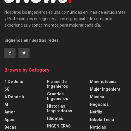
Nosotros los Ingenieros es una comunidad en línea de estudiantes
y Profesionales en Ingeniería con el propósito de compartir
experiencias y conocimientos para mejorar cada día.
Síguenos en nuestras redes
Browse by Category
1 De Julio
Frases De
Mnemotecnia
Ingenieros
6G
Mujer Ingeniera
Grandes
A Dónde Ir
Música
Ingenieros
AI
Negocios
Historias
Inspiradoras
Amor
Netflix
Idiomas
Apps
Nikola Tesla
INGENIERAS
Becas
Noticias