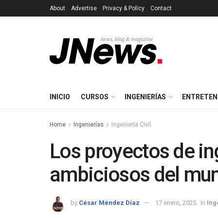
About
Advertise
Privacy & Policy
Contact
INICIO
CURSOS
INGENIERÍAS
ENTRETEN
Home
Ingenierías
Ingeniería Civil
Los proyectos de in
ambiciosos del mu
by
César Méndez Díaz
17 enero, 2025
in
Ing