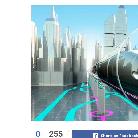
0
255
Share on Faceboo