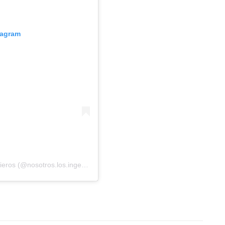
tagram
Una publicación compartida por Nosotros Los Ingenieros (@nosotros.los.ingenieros)