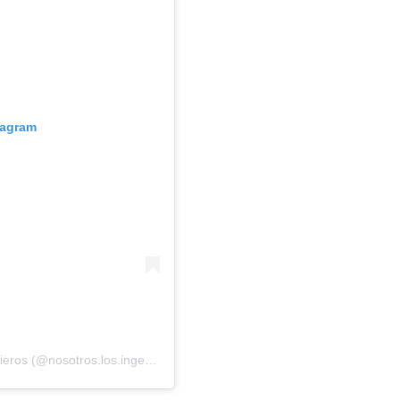
tagram
Una publicación compartida por Nosotros Los Ingenieros (@nosotros.los.ingenieros)