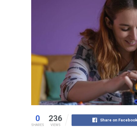
0
236
Share on Faceboo
SHARES
VIEWS