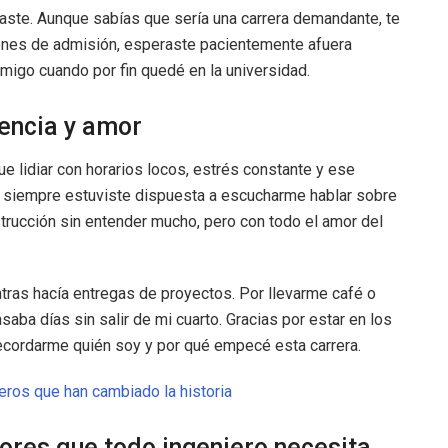
daste. Aunque sabías que sería una carrera demandante, te
enes de admisión, esperaste pacientemente afuera
migo cuando por fin quedé en la universidad.
iencia y amor
ue lidiar con horarios locos, estrés constante y ese
í, siempre estuviste dispuesta a escucharme hablar sobre
strucción sin entender mucho, pero con todo el amor del
tras hacía entregas de proyectos. Por llevarme café o
aba días sin salir de mi cuarto. Gracias por estar en los
ecordarme quién soy y por qué empecé esta carrera.
eros que han cambiado la historia
ores que todo ingeniero necesita