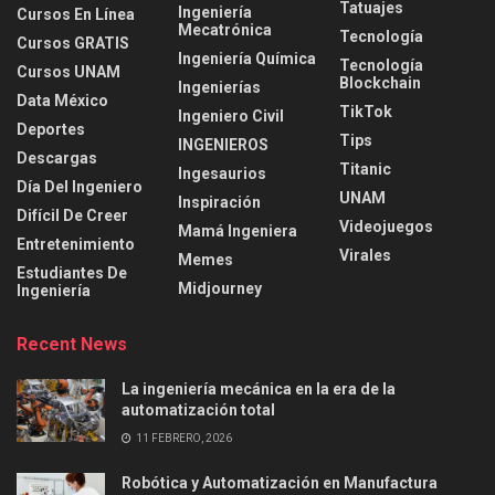
Tatuajes
Ingeniería
Cursos En Línea
Mecatrónica
Tecnología
Cursos GRATIS
Ingeniería Química
Tecnología
Cursos UNAM
Blockchain
Ingenierías
Data México
TikTok
Ingeniero Civil
Deportes
Tips
INGENIEROS
Descargas
Titanic
Ingesaurios
Día Del Ingeniero
UNAM
Inspiración
Difícil De Creer
Videojuegos
Mamá Ingeniera
Entretenimiento
Virales
Memes
Estudiantes De
Midjourney
Ingeniería
Recent News
La ingeniería mecánica en la era de la
automatización total
11 FEBRERO, 2026
Robótica y Automatización en Manufactura