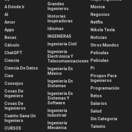
Grandes
A Dónde Ir
Música
Ingenieros
AI
Negocios
Historias
Inspiradoras
Amor
Netflix
Idiomas
Apps
Nikola Tesla
INGENIERAS
Becas
Noticias
Ingeniería Civil
Cálculo
Otros Mundos
Ingeniería
ChatGPT
Películas
Electrónica Y
Ciencia
Películas
Telecomunicaciones
Ciencia De Datos
Pi
Ingeniería En
México
Cine
Piropos Para
Ingenieros
Ingeniería En
Consejos
Sistemas
Programación
Cosas De
Ingeniería En
Ingeniero
Retos
Sistemas Y
Software
Cosas De
Salarios
Ingenieros
Ingeniería
Salud
Industrial
Cuánto Gana Un
Sin Categoría
Ingeniero
Ingeniería
Talento
Mecánica
CURSOS