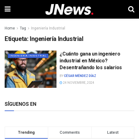
Home
Tag
Ingeniería Industrial
Etiqueta:
Ingeniería Industrial
¿Cuánto gana un ingeniero
INGENIERÍA INDUSTRIAL
industrial en México?
Desentrañando los salarios
BY
CÉSAR MÉNDEZ DÍAZ
24 NOVIEMBRE, 2024
SÍGUENOS EN
Trending
Comments
Latest