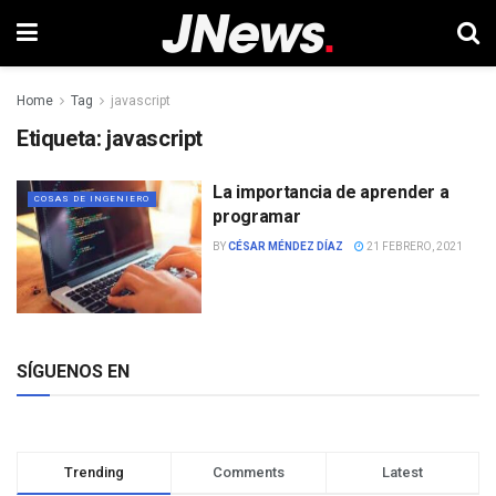
Home
Tag
javascript
Etiqueta:
javascript
La importancia de aprender a
COSAS DE INGENIERO
programar
BY
CÉSAR MÉNDEZ DÍAZ
21 FEBRERO, 2021
SÍGUENOS EN
Trending
Comments
Latest