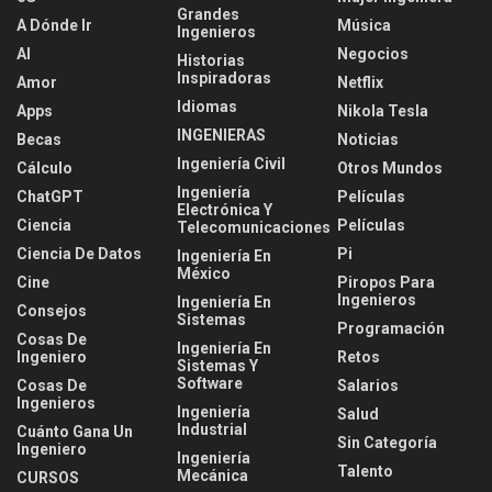
Grandes
A Dónde Ir
Música
Ingenieros
AI
Negocios
Historias
Inspiradoras
Amor
Netflix
Idiomas
Apps
Nikola Tesla
INGENIERAS
Becas
Noticias
Ingeniería Civil
Cálculo
Otros Mundos
Ingeniería
ChatGPT
Películas
Electrónica Y
Ciencia
Películas
Telecomunicaciones
Ciencia De Datos
Pi
Ingeniería En
México
Cine
Piropos Para
Ingenieros
Ingeniería En
Consejos
Sistemas
Programación
Cosas De
Ingeniería En
Ingeniero
Retos
Sistemas Y
Software
Cosas De
Salarios
Ingenieros
Ingeniería
Salud
Industrial
Cuánto Gana Un
Sin Categoría
Ingeniero
Ingeniería
Talento
Mecánica
CURSOS