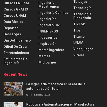
Tatuajes
Ingeniería
Cursos En Línea
Mecatrónica
Tecnología
Cursos GRATIS
Ingeniería Química
Tecnología
Cursos UNAM
Blockchain
Ingenierías
Data México
TikTok
Ingeniero Civil
Deportes
Tips
INGENIEROS
Descargas
Titanic
Ingesaurios
Día Del Ingeniero
UNAM
Inspiración
Difícil De Creer
Videojuegos
Mamá Ingeniera
Entretenimiento
Virales
Memes
Estudiantes De
Midjourney
Ingeniería
Recent News
La ingeniería mecánica en la era de la
automatización total
11 FEBRERO, 2026
Robótica y Automatización en Manufactura