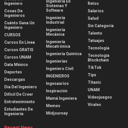
Ingeniería En
Ingeniero
Retos
Sistemas Y
Software
Cosas De
Salarios
Ingenieros
Ingeniería
Salud
Industrial
Cuánto Gana Un
Sin Categoría
Ingeniero
Ingeniería
Talento
Mecánica
CURSOS
Tatuajes
Ingeniería
Cursos En Línea
Mecatrónica
Tecnología
Cursos GRATIS
Ingeniería Química
Tecnología
Cursos UNAM
Blockchain
Ingenierías
Data México
TikTok
Ingeniero Civil
Deportes
Tips
INGENIEROS
Descargas
Titanic
Ingesaurios
Día Del Ingeniero
UNAM
Inspiración
Difícil De Creer
Videojuegos
Mamá Ingeniera
Entretenimiento
Virales
Memes
Estudiantes De
Midjourney
Ingeniería
Recent News