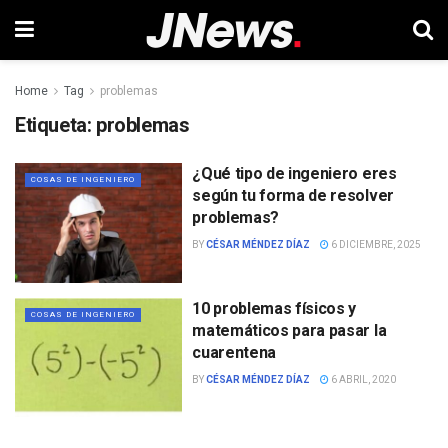
Home
Tag
problemas
Etiqueta:
problemas
¿Qué tipo de ingeniero eres
COSAS DE INGENIERO
según tu forma de resolver
problemas?
BY
CÉSAR MÉNDEZ DÍAZ
6 DICIEMBRE, 2025
10 problemas físicos y
COSAS DE INGENIERO
matemáticos para pasar la
cuarentena
BY
CÉSAR MÉNDEZ DÍAZ
6 ABRIL, 2020