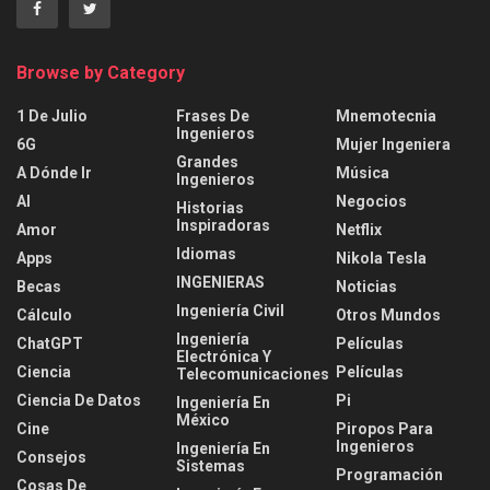
Browse by Category
1 De Julio
Frases De
Mnemotecnia
Ingenieros
6G
Mujer Ingeniera
Grandes
A Dónde Ir
Música
Ingenieros
AI
Negocios
Historias
Inspiradoras
Amor
Netflix
Idiomas
Apps
Nikola Tesla
INGENIERAS
Becas
Noticias
Ingeniería Civil
Cálculo
Otros Mundos
Ingeniería
ChatGPT
Películas
Electrónica Y
Ciencia
Películas
Telecomunicaciones
Ciencia De Datos
Pi
Ingeniería En
México
Cine
Piropos Para
Ingenieros
Ingeniería En
Consejos
Sistemas
Programación
Cosas De