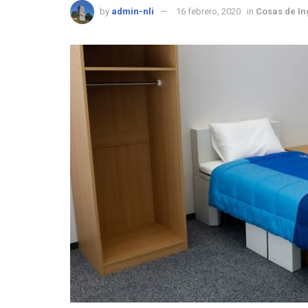
by
admin-nli
16 febrero, 2020
in
Cosas de In