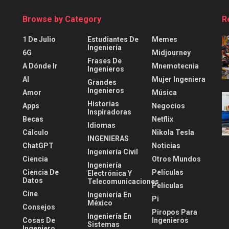
Browse by Category
R
1 De Julio
Estudiantes De
Memes
Ingeniería
6G
Midjourney
Frases De
A Dónde Ir
Mnemotecnia
Ingenieros
AI
Mujer Ingeniera
Grandes
Ingenieros
Amor
Música
Historias
Apps
Negocios
Inspiradoras
Becas
Netflix
Idiomas
Cálculo
Nikola Tesla
INGENIERAS
ChatGPT
Noticias
Ingeniería Civil
Ciencia
Otros Mundos
Ingeniería
Ciencia De
Películas
Electrónica Y
Datos
Telecomunicaciones
Películas
Cine
Ingeniería En
Pi
México
Consejos
Piropos Para
Ingeniería En
Cosas De
Ingenieros
Sistemas
Ingeniero