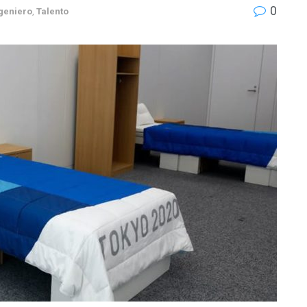
0
geniero
,
Talento