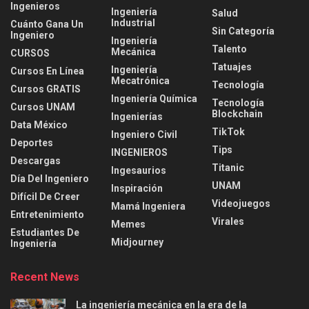
Ingenieros
Ingeniería
Salud
Industrial
Cuánto Gana Un
Sin Categoría
Ingeniero
Ingeniería
Talento
Mecánica
CURSOS
Tatuajes
Ingeniería
Cursos En Línea
Mecatrónica
Tecnología
Cursos GRATIS
Ingeniería Química
Tecnología
Cursos UNAM
Blockchain
Ingenierías
Data México
TikTok
Ingeniero Civil
Deportes
Tips
INGENIEROS
Descargas
Titanic
Ingesaurios
Día Del Ingeniero
UNAM
Inspiración
Difícil De Creer
Videojuegos
Mamá Ingeniera
Entretenimiento
Virales
Memes
Estudiantes De
Midjourney
Ingeniería
Recent News
La ingeniería mecánica en la era de la