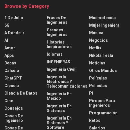
Browse by Category
1 De Julio
Frases De
Mnemotecnia
Ingenieros
6G
Mujer Ingeniera
Grandes
A Dónde Ir
Música
Ingenieros
AI
Negocios
Historias
Inspiradoras
Amor
Netflix
Idiomas
Apps
Nikola Tesla
INGENIERAS
Becas
Noticias
Ingeniería Civil
Cálculo
Otros Mundos
Ingeniería
ChatGPT
Películas
Electrónica Y
Ciencia
Películas
Telecomunicaciones
Ciencia De Datos
Pi
Ingeniería En
México
Cine
Piropos Para
Ingenieros
Ingeniería En
Consejos
Sistemas
Programación
Cosas De
Ingeniería En
Ingeniero
Retos
Sistemas Y
Software
Cosas De
Salarios