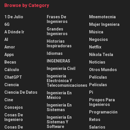
Browse by Category
1 De Julio
Frases De
Mnemotecnia
Ingenieros
6G
Mujer Ingeniera
Grandes
A Dónde Ir
Música
Ingenieros
AI
Negocios
Historias
Inspiradoras
Amor
Netflix
Idiomas
Apps
Nikola Tesla
INGENIERAS
Becas
Noticias
Ingeniería Civil
Cálculo
Otros Mundos
Ingeniería
ChatGPT
Películas
Electrónica Y
Ciencia
Películas
Telecomunicaciones
Ciencia De Datos
Pi
Ingeniería En
México
Cine
Piropos Para
Ingenieros
Ingeniería En
Consejos
Sistemas
Programación
Cosas De
Ingeniería En
Ingeniero
Retos
Sistemas Y
Software
Cosas De
Salarios