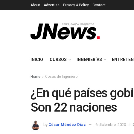
About
Advertise
Privacy & Policy
Contact
INICIO
CURSOS
INGENIERÍAS
ENTRETEN
Home
Cosas de Ingeniero
¿En qué países go
Son 22 naciones
by
César Méndez Díaz
6 diciembre, 2020
in