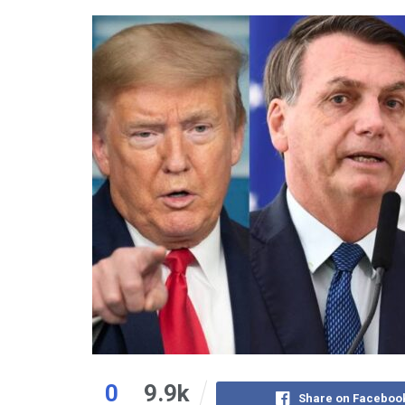
0
9.9k
Share on Faceboo