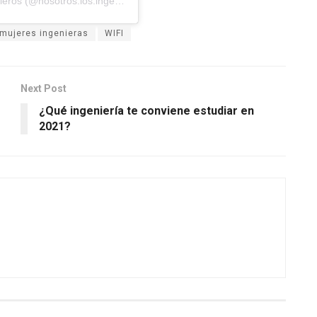
Una publicación compartida por Nosotros Los Ingenieros (@nosotros.los.ingenieros)
mujeres ingenieras
WIFI
Next Post
¿Qué ingeniería te conviene estudiar en
2021?