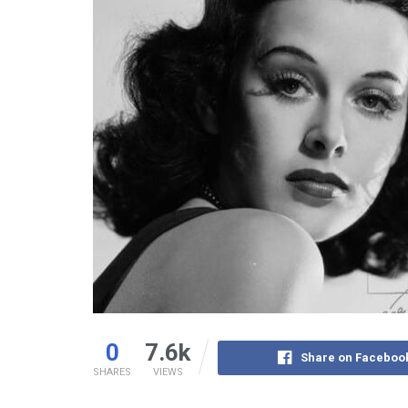
0
7.6k
Share on Faceboo
SHARES
VIEWS