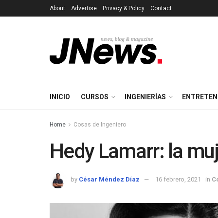
About
Advertise
Privacy & Policy
Contact
INICIO
CURSOS
INGENIERÍAS
ENTRETEN
Home
Cosas de Ingeniero
Hedy Lamarr: la muj
by
César Méndez Díaz
16 febrero, 2021
in
C