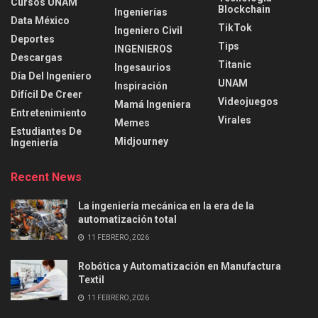
Cursos UNAM
Blockchain
Ingenierías
Data México
TikTok
Ingeniero Civil
Deportes
Tips
INGENIEROS
Descargas
Titanic
Ingesaurios
Día Del Ingeniero
UNAM
Inspiración
Difícil De Creer
Videojuegos
Mamá Ingeniera
Entretenimiento
Virales
Memes
Estudiantes De
Midjourney
Ingeniería
Recent News
La ingeniería mecánica en la era de la
automatización total
11 FEBRERO, 2026
Robótica y Automatización en Manufactura
Textil
11 FEBRERO, 2026