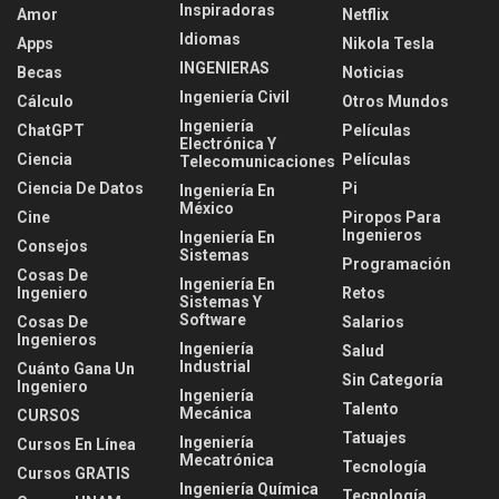
Inspiradoras
Amor
Netflix
Idiomas
Apps
Nikola Tesla
INGENIERAS
Becas
Noticias
Ingeniería Civil
Cálculo
Otros Mundos
Ingeniería
ChatGPT
Películas
Electrónica Y
Ciencia
Películas
Telecomunicaciones
Ciencia De Datos
Pi
Ingeniería En
México
Cine
Piropos Para
Ingenieros
Ingeniería En
Consejos
Sistemas
Programación
Cosas De
Ingeniería En
Ingeniero
Retos
Sistemas Y
Software
Cosas De
Salarios
Ingenieros
Ingeniería
Salud
Industrial
Cuánto Gana Un
Sin Categoría
Ingeniero
Ingeniería
Talento
Mecánica
CURSOS
Tatuajes
Ingeniería
Cursos En Línea
Mecatrónica
Tecnología
Cursos GRATIS
Ingeniería Química
Tecnología