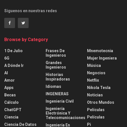
Síguenos en nuestras redes
Browse by Category
1 De Julio
Frases De
Mnemotecnia
Ingenieros
6G
Mujer Ingeniera
Grandes
A Dónde Ir
Música
Ingenieros
AI
Negocios
Historias
Inspiradoras
Amor
Netflix
Idiomas
Apps
Nikola Tesla
INGENIERAS
Becas
Noticias
Ingeniería Civil
Cálculo
Otros Mundos
Ingeniería
ChatGPT
Películas
Electrónica Y
Ciencia
Películas
Telecomunicaciones
Ciencia De Datos
Pi
Ingeniería En