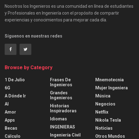
Nosotros los Ingenieros es una comunidad en línea de estudiantes
y Profesionales en Ingeniería con el propósito de compartir
experiencias y conocimientos para mejorar cada día.
Síguenos en nuestras redes
Browse by Category
1 De Julio
Frases De
Mnemotecnia
Ingenieros
6G
Mujer Ingeniera
Grandes
A Dónde Ir
Música
Ingenieros
AI
Negocios
Historias
Inspiradoras
Amor
Netflix
Idiomas
Apps
Nikola Tesla
INGENIERAS
Becas
Noticias
Ingeniería Civil
Cálculo
Otros Mundos