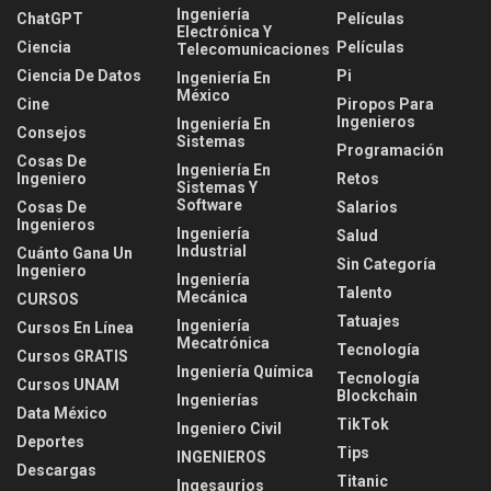
Ingeniería
ChatGPT
Películas
Electrónica Y
Ciencia
Películas
Telecomunicaciones
Ciencia De Datos
Pi
Ingeniería En
México
Cine
Piropos Para
Ingenieros
Ingeniería En
Consejos
Sistemas
Programación
Cosas De
Ingeniería En
Ingeniero
Retos
Sistemas Y
Software
Cosas De
Salarios
Ingenieros
Ingeniería
Salud
Industrial
Cuánto Gana Un
Sin Categoría
Ingeniero
Ingeniería
Talento
Mecánica
CURSOS
Tatuajes
Ingeniería
Cursos En Línea
Mecatrónica
Tecnología
Cursos GRATIS
Ingeniería Química
Tecnología
Cursos UNAM
Blockchain
Ingenierías
Data México
TikTok
Ingeniero Civil
Deportes
Tips
INGENIEROS
Descargas
Titanic
Ingesaurios