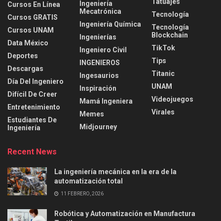
Tatuajes
Ingeniería
Cursos En Línea
Mecatrónica
Tecnología
Cursos GRATIS
Ingeniería Química
Tecnología
Cursos UNAM
Blockchain
Ingenierías
Data México
TikTok
Ingeniero Civil
Deportes
Tips
INGENIEROS
Descargas
Titanic
Ingesaurios
Día Del Ingeniero
UNAM
Inspiración
Difícil De Creer
Videojuegos
Mamá Ingeniera
Entretenimiento
Virales
Memes
Estudiantes De
Midjourney
Ingeniería
Recent News
La ingeniería mecánica en la era de la
automatización total
11 FEBRERO, 2026
Robótica y Automatización en Manufactura