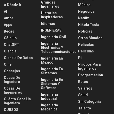
Grandes
A Dónde Ir
Música
Ingenieros
AI
Negocios
Historias
Inspiradoras
Amor
Netflix
Idiomas
Apps
Nikola Tesla
INGENIERAS
Becas
Noticias
Ingeniería Civil
Cálculo
Otros Mundos
Ingeniería
ChatGPT
Películas
Electrónica Y
Ciencia
Películas
Telecomunicaciones
Ciencia De Datos
Pi
Ingeniería En
México
Cine
Piropos Para
Ingenieros
Ingeniería En
Consejos
Sistemas
Programación
Cosas De
Ingeniería En
Ingeniero
Retos
Sistemas Y
Software
Cosas De
Salarios
Ingenieros
Ingeniería
Salud
Industrial
Cuánto Gana Un
Sin Categoría
Ingeniero
Ingeniería
Talento
Mecánica
CURSOS