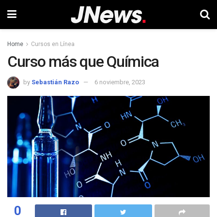
Home
Cursos en Línea
Curso más que Química
by
Sebastián Razo
6 noviembre, 2023
0