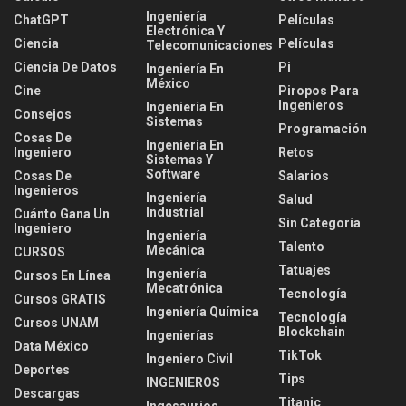
Ingeniería
ChatGPT
Películas
Electrónica Y
Ciencia
Películas
Telecomunicaciones
Ciencia De Datos
Pi
Ingeniería En
México
Cine
Piropos Para
Ingenieros
Ingeniería En
Consejos
Sistemas
Programación
Cosas De
Ingeniería En
Ingeniero
Retos
Sistemas Y
Software
Cosas De
Salarios
Ingenieros
Ingeniería
Salud
Industrial
Cuánto Gana Un
Sin Categoría
Ingeniero
Ingeniería
Talento
Mecánica
CURSOS
Tatuajes
Ingeniería
Cursos En Línea
Mecatrónica
Tecnología
Cursos GRATIS
Ingeniería Química
Tecnología
Cursos UNAM
Blockchain
Ingenierías
Data México
TikTok
Ingeniero Civil
Deportes
Tips
INGENIEROS
Descargas
Titanic
Ingesaurios