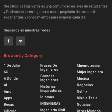
Nosotros los Ingenieros es una comunidad en línea de estudiantes
y Profesionales en Ingeniería con el propósito de compartir
experiencias y conocimientos para mejorar cada día.
Síguenos en nuestras redes
Browse by Category
1 De Julio
Frases De
Mnemotecnia
Ingenieros
6G
Mujer Ingeniera
Grandes
A Dónde Ir
Música
Ingenieros
AI
Negocios
Historias
Inspiradoras
Amor
Netflix
Idiomas
Apps
Nikola Tesla
INGENIERAS
Becas
Noticias
Ingeniería Civil
Cálculo
Otros Mundos