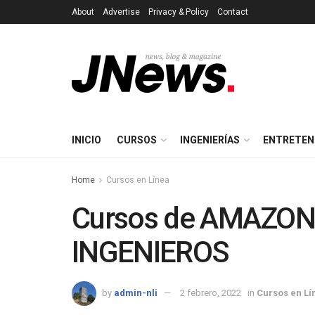
About
Advertise
Privacy & Policy
Contact
INICIO
CURSOS
INGENIERÍAS
ENTRETEN
Home
Cursos en Línea
Cursos de AMAZON
INGENIEROS
by
admin-nli
2 febrero, 2022
in
Cursos en Lí