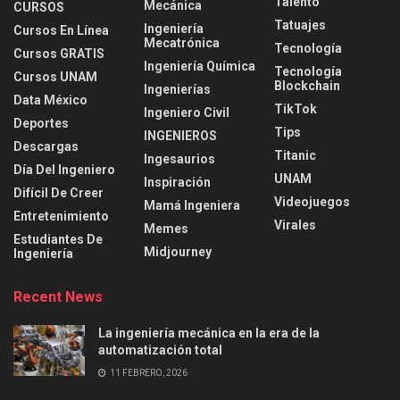
Talento
Mecánica
CURSOS
Tatuajes
Ingeniería
Cursos En Línea
Mecatrónica
Tecnología
Cursos GRATIS
Ingeniería Química
Tecnología
Cursos UNAM
Blockchain
Ingenierías
Data México
TikTok
Ingeniero Civil
Deportes
Tips
INGENIEROS
Descargas
Titanic
Ingesaurios
Día Del Ingeniero
UNAM
Inspiración
Difícil De Creer
Videojuegos
Mamá Ingeniera
Entretenimiento
Virales
Memes
Estudiantes De
Midjourney
Ingeniería
Recent News
La ingeniería mecánica en la era de la
automatización total
11 FEBRERO, 2026