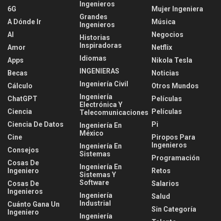
Ingenieros
6G
Mujer Ingeniera
Grandes
A Dónde Ir
Música
Ingenieros
AI
Negocios
Historias
Inspiradoras
Amor
Netflix
Idiomas
Apps
Nikola Tesla
INGENIERAS
Becas
Noticias
Ingeniería Civil
Cálculo
Otros Mundos
Ingeniería
ChatGPT
Películas
Electrónica Y
Ciencia
Películas
Telecomunicaciones
Ciencia De Datos
Pi
Ingeniería En
México
Cine
Piropos Para
Ingenieros
Ingeniería En
Consejos
Sistemas
Programación
Cosas De
Ingeniería En
Ingeniero
Retos
Sistemas Y
Software
Cosas De
Salarios
Ingenieros
Ingeniería
Salud
Industrial
Cuánto Gana Un
Sin Categoría
Ingeniero
Ingeniería