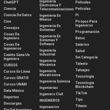
Ingeniería
ChatGPT
Películas
Electrónica Y
Ciencia
Películas
Telecomunicaciones
Ciencia De Datos
Pi
Ingeniería En
México
Cine
Piropos Para
Ingenieros
Ingeniería En
Consejos
Sistemas
Programación
Cosas De
Ingeniería En
Ingeniero
Retos
Sistemas Y
Software
Cosas De
Salarios
Ingenieros
Ingeniería
Salud
Industrial
Cuánto Gana Un
Sin Categoría
Ingeniero
Ingeniería
Talento
Mecánica
CURSOS
Tatuajes
Ingeniería
Cursos En Línea
Mecatrónica
Tecnología
Cursos GRATIS
Ingeniería Química
Tecnología
Cursos UNAM
Blockchain
Ingenierías
Data México
TikTok
Ingeniero Civil
Deportes
Tips
INGENIEROS
Descargas
Titanic
Ingesaurios
Día Del Ingeniero