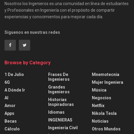
Nosotros los Ingenieros es una comunidad en línea de estudiantes
y Profesionales en Ingeniería con el propósito de compartir
experiencias y conocimientos para mejorar cada día.
Síguenos en nuestras redes
Browse by Category
1 De Julio
Frases De
Mnemotecnia
Ingenieros
6G
Mujer Ingeniera
Grandes
A Dónde Ir
Música
Ingenieros
AI
Negocios
Historias
Inspiradoras
Amor
Netflix
Idiomas
Apps
Nikola Tesla
INGENIERAS
Becas
Noticias
Ingeniería Civil
Cálculo
Otros Mundos