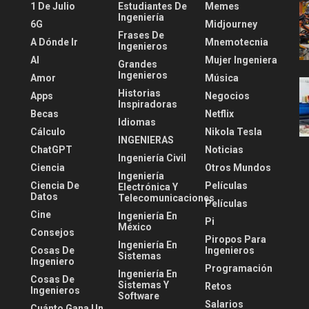
1 De Julio
Estudiantes De
Memes
Ingeniería
6G
Midjourney
Frases De
A Dónde Ir
Mnemotecnia
Ingenieros
AI
Mujer Ingeniera
Grandes
Ingenieros
Amor
Música
Historias
Apps
Negocios
Inspiradoras
Becas
Netflix
Idiomas
Cálculo
Nikola Tesla
INGENIERAS
ChatGPT
Noticias
Ingeniería Civil
Ciencia
Otros Mundos
Ingeniería
Ciencia De
Películas
Electrónica Y
Datos
Telecomunicaciones
Películas
Cine
Ingeniería En
Pi
México
Consejos
Piropos Para
Ingeniería En
Cosas De
Ingenieros
Sistemas
Ingeniero
Programación
Ingeniería En
Cosas De
Sistemas Y
Retos
Ingenieros
Software
Salarios
Cuánto Gana Un