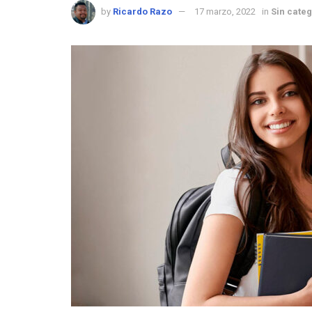
by
Ricardo Razo
17 marzo, 2022
in
Sin categ