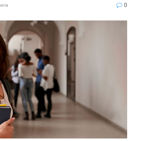
0
oría