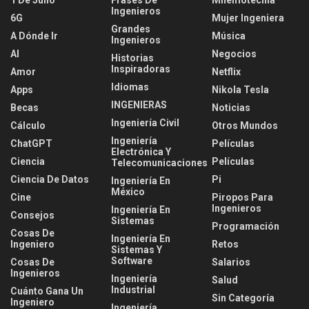
1 De Julio
Frases De
Mnemotecnia
Ingenieros
6G
Mujer Ingeniera
Grandes
A Dónde Ir
Música
Ingenieros
AI
Negocios
Historias
Inspiradoras
Amor
Netflix
Idiomas
Apps
Nikola Tesla
INGENIERAS
Becas
Noticias
Ingeniería Civil
Cálculo
Otros Mundos
Ingeniería
ChatGPT
Películas
Electrónica Y
Ciencia
Películas
Telecomunicaciones
Ciencia De Datos
Pi
Ingeniería En
México
Cine
Piropos Para
Ingenieros
Ingeniería En
Consejos
Sistemas
Programación
Cosas De
Ingeniería En
Ingeniero
Retos
Sistemas Y
Software
Cosas De
Salarios
Ingenieros
Ingeniería
Salud
Industrial
Cuánto Gana Un
Sin Categoría
Ingeniero
Ingeniería