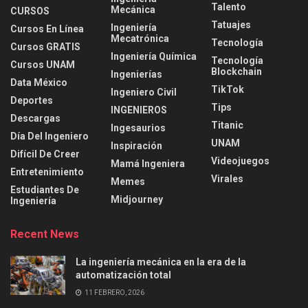
Talento
Mecánica
CURSOS
Tatuajes
Ingeniería
Cursos En Línea
Mecatrónica
Tecnología
Cursos GRATIS
Ingeniería Química
Tecnología
Cursos UNAM
Blockchain
Ingenierías
Data México
TikTok
Ingeniero Civil
Deportes
Tips
INGENIEROS
Descargas
Titanic
Ingesaurios
Día Del Ingeniero
UNAM
Inspiración
Difícil De Creer
Videojuegos
Mamá Ingeniera
Entretenimiento
Virales
Memes
Estudiantes De
Midjourney
Ingeniería
Recent News
La ingeniería mecánica en la era de la
automatización total
11 FEBRERO, 2026