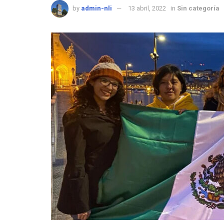
by
admin-nli
13 abril, 2022
in
Sin categoría