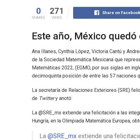
0
271
Share on Faceboo
SHARES
VIEWS
Este año, México quedó 
Ana Illanes, Cynthia López, Victoria Cantú y Andr
de la Sociedad Matemática Mexicana que represen
Matemáticas 2022, (EGMO, por sus siglas en inglé
decimoquinta posición de entre las 57 naciones q
La secretaría de Relaciones Exteriores (SRE) feli
de
Twitter
y anotó:
La @SRE_mx extiende una felicitación a las integ
Hungría, en la Olimpiada Matemática Europea, obt
La
@SRE_mx
extiende una felicitac