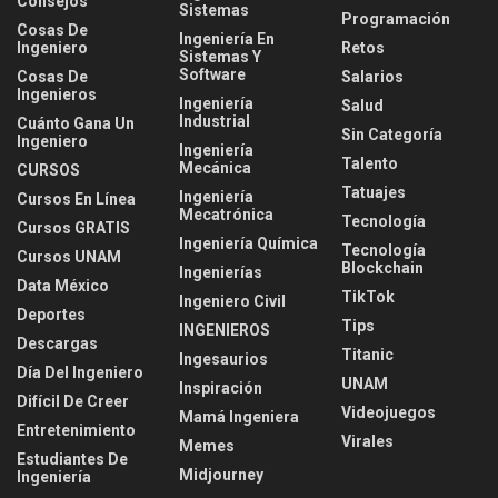
Consejos
Sistemas
Programación
Cosas De
Ingeniería En
Ingeniero
Retos
Sistemas Y
Software
Cosas De
Salarios
Ingenieros
Ingeniería
Salud
Industrial
Cuánto Gana Un
Sin Categoría
Ingeniero
Ingeniería
Talento
Mecánica
CURSOS
Tatuajes
Ingeniería
Cursos En Línea
Mecatrónica
Tecnología
Cursos GRATIS
Ingeniería Química
Tecnología
Cursos UNAM
Blockchain
Ingenierías
Data México
TikTok
Ingeniero Civil
Deportes
Tips
INGENIEROS
Descargas
Titanic
Ingesaurios
Día Del Ingeniero
UNAM
Inspiración
Difícil De Creer
Videojuegos
Mamá Ingeniera
Entretenimiento
Virales
Memes
Estudiantes De
Midjourney
Ingeniería