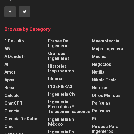
Browse by Category
1 De Julio
Frases De
Mnemotecnia
Ingenieros
6G
Mujer Ingeniera
Grandes
A Dónde Ir
Música
Ingenieros
AI
Negocios
Historias
Inspiradoras
Amor
Netflix
Idiomas
Apps
Nikola Tesla
INGENIERAS
Becas
Noticias
Ingeniería Civil
Cálculo
Otros Mundos
Ingeniería
ChatGPT
Películas
Electrónica Y
Ciencia
Películas
Telecomunicaciones
Ciencia De Datos
Pi
Ingeniería En
México
Cine
Piropos Para
Ingenieros
Ingeniería En