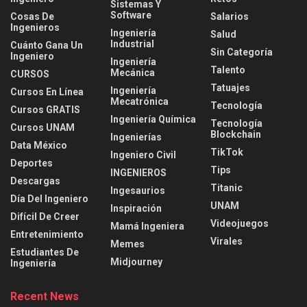
Sistemas Y
Software
Cosas De
Salarios
Ingenieros
Ingeniería
Salud
Industrial
Cuánto Gana Un
Sin Categoría
Ingeniero
Ingeniería
Talento
Mecánica
CURSOS
Tatuajes
Ingeniería
Cursos En Línea
Mecatrónica
Tecnología
Cursos GRATIS
Ingeniería Química
Tecnología
Cursos UNAM
Blockchain
Ingenierías
Data México
TikTok
Ingeniero Civil
Deportes
Tips
INGENIEROS
Descargas
Titanic
Ingesaurios
Día Del Ingeniero
UNAM
Inspiración
Difícil De Creer
Videojuegos
Mamá Ingeniera
Entretenimiento
Virales
Memes
Estudiantes De
Midjourney
Ingeniería
Recent News