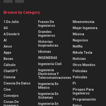
Browse by Category
1 De Julio
Frases De
Mnemotecnia
Ingenieros
6G
Mujer Ingeniera
Grandes
A Dónde Ir
Música
Ingenieros
AI
Negocios
Historias
Inspiradoras
Amor
Netflix
Idiomas
Apps
Nikola Tesla
INGENIERAS
Becas
Noticias
Ingeniería Civil
Cálculo
Otros Mundos
Ingeniería
ChatGPT
Películas
Electrónica Y
Ciencia
Películas
Telecomunicaciones
Ciencia De Datos
Pi
Ingeniería En
México
Cine
Piropos Para
Ingenieros
Ingeniería En
Consejos
Sistemas
Programación
Cosas De
Ingeniería En
Ingeniero
Retos