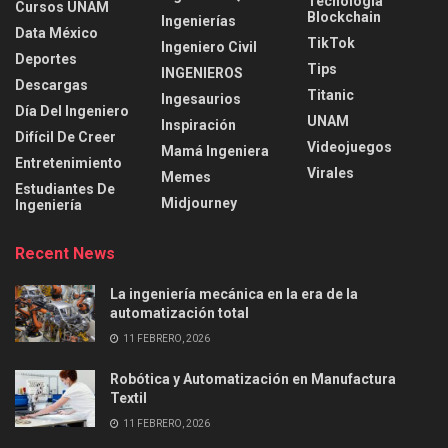
Tecnología
Cursos UNAM
Blockchain
Ingenierías
Data México
TikTok
Ingeniero Civil
Deportes
Tips
INGENIEROS
Descargas
Titanic
Ingesaurios
Día Del Ingeniero
UNAM
Inspiración
Difícil De Creer
Videojuegos
Mamá Ingeniera
Entretenimiento
Virales
Memes
Estudiantes De
Midjourney
Ingeniería
Recent News
La ingeniería mecánica en la era de la
automatización total
11 FEBRERO, 2026
Robótica y Automatización en Manufactura
Textil
11 FEBRERO, 2026