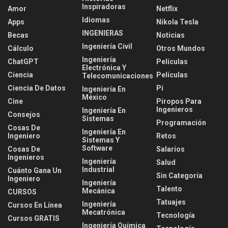
Inspiradoras
Amor
Netflix
Idiomas
Apps
Nikola Tesla
INGENIERAS
Becas
Noticias
Ingeniería Civil
Cálculo
Otros Mundos
Ingeniería
ChatGPT
Películas
Electrónica Y
Ciencia
Películas
Telecomunicaciones
Ciencia De Datos
Pi
Ingeniería En
México
Cine
Piropos Para
Ingenieros
Ingeniería En
Consejos
Sistemas
Programación
Cosas De
Ingeniería En
Ingeniero
Retos
Sistemas Y
Software
Cosas De
Salarios
Ingenieros
Ingeniería
Salud
Industrial
Cuánto Gana Un
Sin Categoría
Ingeniero
Ingeniería
Talento
Mecánica
CURSOS
Tatuajes
Ingeniería
Cursos En Línea
Mecatrónica
Tecnología
Cursos GRATIS
Ingeniería Química