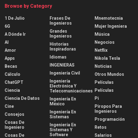
Browse by Category
1 De Julio
Frases De
Mnemotecnia
Ingenieros
6G
Mujer Ingeniera
Grandes
A Dónde Ir
Música
Ingenieros
AI
Negocios
Historias
Inspiradoras
Amor
Netflix
Idiomas
Apps
Nikola Tesla
INGENIERAS
Becas
Noticias
Ingeniería Civil
Cálculo
Otros Mundos
Ingeniería
ChatGPT
Películas
Electrónica Y
Ciencia
Películas
Telecomunicaciones
Ciencia De Datos
Pi
Ingeniería En
México
Cine
Piropos Para
Ingenieros
Ingeniería En
Consejos
Sistemas
Programación
Cosas De
Ingeniería En
Ingeniero
Retos
Sistemas Y
Software
Cosas De
Salarios