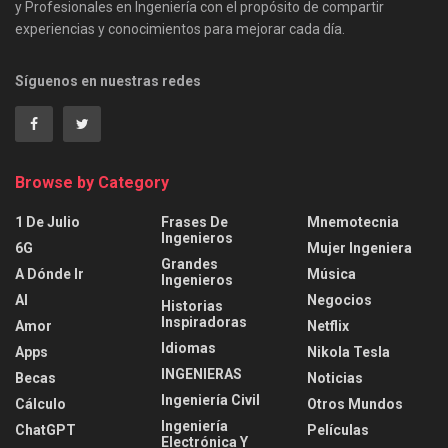
y Profesionales en Ingeniería con el propósito de compartir
experiencias y conocimientos para mejorar cada día.
Síguenos en nuestras redes
Browse by Category
1 De Julio
Frases De
Mnemotecnia
Ingenieros
6G
Mujer Ingeniera
Grandes
A Dónde Ir
Música
Ingenieros
AI
Negocios
Historias
Inspiradoras
Amor
Netflix
Idiomas
Apps
Nikola Tesla
INGENIERAS
Becas
Noticias
Ingeniería Civil
Cálculo
Otros Mundos
Ingeniería
ChatGPT
Películas
Electrónica Y