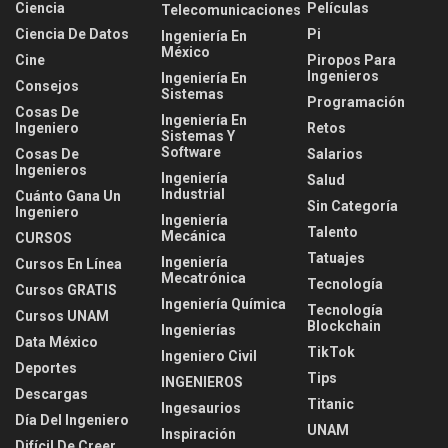
Ciencia
Películas
Telecomunicaciones
Ciencia De Datos
Pi
Ingeniería En
México
Cine
Piropos Para
Ingenieros
Ingeniería En
Consejos
Sistemas
Programación
Cosas De
Ingeniería En
Ingeniero
Retos
Sistemas Y
Software
Cosas De
Salarios
Ingenieros
Ingeniería
Salud
Industrial
Cuánto Gana Un
Sin Categoría
Ingeniero
Ingeniería
Talento
Mecánica
CURSOS
Tatuajes
Ingeniería
Cursos En Línea
Mecatrónica
Tecnología
Cursos GRATIS
Ingeniería Química
Tecnología
Cursos UNAM
Blockchain
Ingenierías
Data México
TikTok
Ingeniero Civil
Deportes
Tips
INGENIEROS
Descargas
Titanic
Ingesaurios
Día Del Ingeniero
UNAM
Inspiración
Difícil De Creer