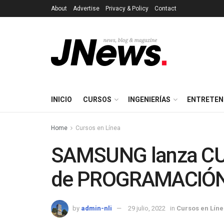
About
Advertise
Privacy & Policy
Contact
INICIO
CURSOS
INGENIERÍAS
ENTRETEN
Home
Cursos en Línea
SAMSUNG lanza CU
de PROGRAMACIÓ
by
admin-nli
29 julio, 2022
in
Cursos en Lín