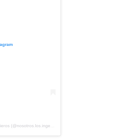
tagram
Una publicación compartida por Nosotros Los Ingenieros (@nosotros.los.ingenieros)