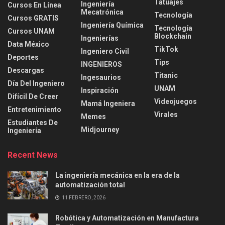
Tatuajes
Ingeniería
Cursos En Línea
Mecatrónica
Tecnología
Cursos GRATIS
Ingeniería Química
Tecnología
Cursos UNAM
Blockchain
Ingenierías
Data México
TikTok
Ingeniero Civil
Deportes
Tips
INGENIEROS
Descargas
Titanic
Ingesaurios
Día Del Ingeniero
UNAM
Inspiración
Difícil De Creer
Videojuegos
Mamá Ingeniera
Entretenimiento
Virales
Memes
Estudiantes De
Midjourney
Ingeniería
Recent News
La ingeniería mecánica en la era de la
automatización total
11 FEBRERO, 2026
Robótica y Automatización en Manufactura