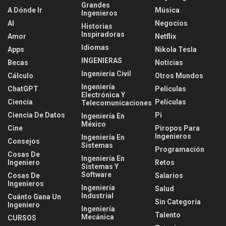
Grandes
A Dónde Ir
Música
Ingenieros
AI
Negocios
Historias
Inspiradoras
Amor
Netflix
Idiomas
Apps
Nikola Tesla
INGENIERAS
Becas
Noticias
Ingeniería Civil
Cálculo
Otros Mundos
Ingeniería
ChatGPT
Películas
Electrónica Y
Ciencia
Películas
Telecomunicaciones
Ciencia De Datos
Pi
Ingeniería En
México
Cine
Piropos Para
Ingenieros
Ingeniería En
Consejos
Sistemas
Programación
Cosas De
Ingeniería En
Ingeniero
Retos
Sistemas Y
Software
Cosas De
Salarios
Ingenieros
Ingeniería
Salud
Industrial
Cuánto Gana Un
Sin Categoría
Ingeniero
Ingeniería
Talento
Mecánica
CURSOS