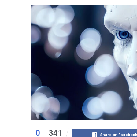
0
341
Share on Faceboo