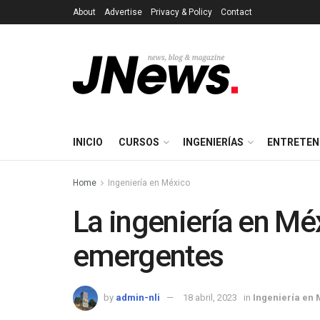
About
Advertise
Privacy & Policy
Contact
INICIO
CURSOS
INGENIERÍAS
ENTRETEN
Home
Ingeniería en México
La ingeniería en Mé
emergentes
by
admin-nli
18 abril, 2023
in
Ingeniería en