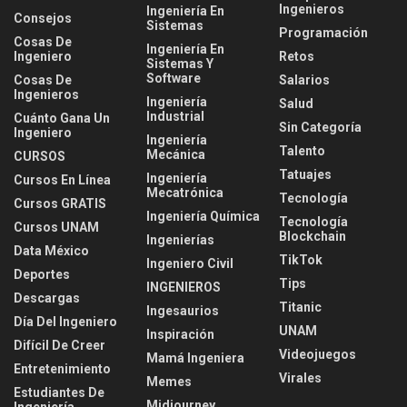
Ingenieros
Ingeniería En
Consejos
Sistemas
Programación
Cosas De
Ingeniería En
Ingeniero
Retos
Sistemas Y
Software
Cosas De
Salarios
Ingenieros
Ingeniería
Salud
Industrial
Cuánto Gana Un
Sin Categoría
Ingeniero
Ingeniería
Talento
Mecánica
CURSOS
Tatuajes
Ingeniería
Cursos En Línea
Mecatrónica
Tecnología
Cursos GRATIS
Ingeniería Química
Tecnología
Cursos UNAM
Blockchain
Ingenierías
Data México
TikTok
Ingeniero Civil
Deportes
Tips
INGENIEROS
Descargas
Titanic
Ingesaurios
Día Del Ingeniero
UNAM
Inspiración
Difícil De Creer
Videojuegos
Mamá Ingeniera
Entretenimiento
Virales
Memes
Estudiantes De
Midjourney