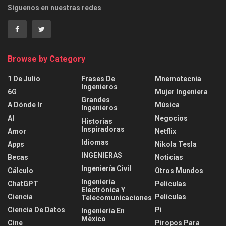
Síguenos en nuestras redes
Browse by Category
1 De Julio
Frases De
Mnemotecnia
Ingenieros
6G
Mujer Ingeniera
Grandes
A Dónde Ir
Música
Ingenieros
AI
Negocios
Historias
Inspiradoras
Amor
Netflix
Idiomas
Apps
Nikola Tesla
INGENIERAS
Becas
Noticias
Ingeniería Civil
Cálculo
Otros Mundos
Ingeniería
ChatGPT
Películas
Electrónica Y
Ciencia
Películas
Telecomunicaciones
Ciencia De Datos
Pi
Ingeniería En
México
Cine
Piropos Para