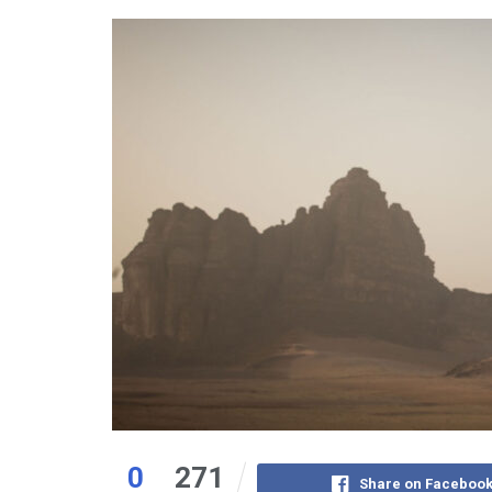
0
271
Share on Faceboo