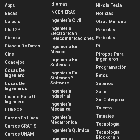
Idiomas
Apps
Nikola Tesla
INGENIERAS
Becas
Noticias
Ingeniería Civil
Cálculo
Otros Mundos
Ingeniería
ChatGPT
Películas
Electrónica Y
Ciencia
Películas
Telecomunicaciones
Ciencia De Datos
Pi
Ingeniería En
México
Cine
Piropos Para
Ingenieros
Ingeniería En
Consejos
Sistemas
Programación
Cosas De
Ingeniería En
Ingeniero
Retos
Sistemas Y
Software
Cosas De
Salarios
Ingenieros
Ingeniería
Salud
Industrial
Cuánto Gana Un
Sin Categoría
Ingeniero
Ingeniería
Talento
Mecánica
CURSOS
Tatuajes
Ingeniería
Cursos En Línea
Mecatrónica
Tecnología
Cursos GRATIS
Ingeniería Química
Tecnología
Cursos UNAM
Blockchain
Ingenierías