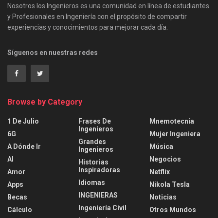
Nosotros los Ingenieros es una comunidad en línea de estudiantes
y Profesionales en Ingeniería con el propósito de compartir
experiencias y conocimientos para mejorar cada día.
Síguenos en nuestras redes
Browse by Category
1 De Julio
Frases De
Mnemotecnia
Ingenieros
6G
Mujer Ingeniera
Grandes
A Dónde Ir
Música
Ingenieros
AI
Negocios
Historias
Inspiradoras
Amor
Netflix
Idiomas
Apps
Nikola Tesla
INGENIERAS
Becas
Noticias
Ingeniería Civil
Cálculo
Otros Mundos