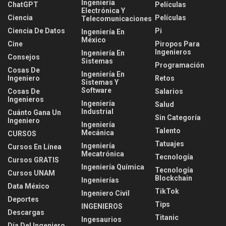
Ingeniería
ChatGPT
Películas
Electrónica Y
Ciencia
Películas
Telecomunicaciones
Ciencia De Datos
Pi
Ingeniería En
México
Cine
Piropos Para
Ingenieros
Ingeniería En
Consejos
Sistemas
Programación
Cosas De
Ingeniería En
Ingeniero
Retos
Sistemas Y
Software
Cosas De
Salarios
Ingenieros
Ingeniería
Salud
Industrial
Cuánto Gana Un
Sin Categoría
Ingeniero
Ingeniería
Talento
Mecánica
CURSOS
Tatuajes
Ingeniería
Cursos En Línea
Mecatrónica
Tecnología
Cursos GRATIS
Ingeniería Química
Tecnología
Cursos UNAM
Blockchain
Ingenierías
Data México
TikTok
Ingeniero Civil
Deportes
Tips
INGENIEROS
Descargas
Titanic
Ingesaurios
Día Del Ingeniero