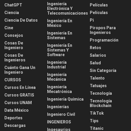
Ingeniería
ChatGPT
Películas
Electrónica Y
Ciencia
Películas
Telecomunicaciones
Ciencia De Datos
Pi
Ingeniería En
México
Cine
Piropos Para
Ingenieros
Ingeniería En
Consejos
Sistemas
Programación
Cosas De
Ingeniería En
Ingeniero
Retos
Sistemas Y
Software
Cosas De
Salarios
Ingenieros
Ingeniería
Salud
Industrial
Cuánto Gana Un
Sin Categoría
Ingeniero
Ingeniería
Talento
Mecánica
CURSOS
Tatuajes
Ingeniería
Cursos En Línea
Mecatrónica
Tecnología
Cursos GRATIS
Ingeniería Química
Tecnología
Cursos UNAM
Blockchain
Ingenierías
Data México
TikTok
Ingeniero Civil
Deportes
Tips
INGENIEROS
Descargas
Titanic
Ingesaurios