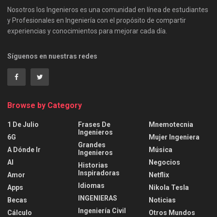
Nosotros los Ingenieros es una comunidad en línea de estudiantes
y Profesionales en Ingeniería con el propósito de compartir
experiencias y conocimientos para mejorar cada día.
Síguenos en nuestras redes
Browse by Category
1 De Julio
Frases De
Mnemotecnia
Ingenieros
6G
Mujer Ingeniera
Grandes
A Dónde Ir
Música
Ingenieros
AI
Negocios
Historias
Inspiradoras
Amor
Netflix
Idiomas
Apps
Nikola Tesla
INGENIERAS
Becas
Noticias
Ingeniería Civil
Cálculo
Otros Mundos