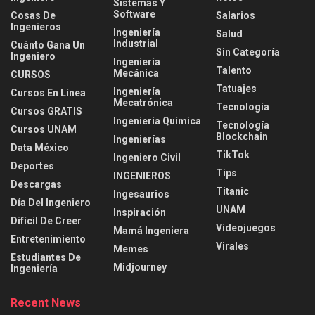
Sistemas Y
Software
Cosas De
Salarios
Ingenieros
Ingeniería
Salud
Industrial
Cuánto Gana Un
Sin Categoría
Ingeniero
Ingeniería
Talento
Mecánica
CURSOS
Tatuajes
Ingeniería
Cursos En Línea
Mecatrónica
Tecnología
Cursos GRATIS
Ingeniería Química
Tecnología
Cursos UNAM
Blockchain
Ingenierías
Data México
TikTok
Ingeniero Civil
Deportes
Tips
INGENIEROS
Descargas
Titanic
Ingesaurios
Día Del Ingeniero
UNAM
Inspiración
Difícil De Creer
Videojuegos
Mamá Ingeniera
Entretenimiento
Virales
Memes
Estudiantes De
Midjourney
Ingeniería
Recent News