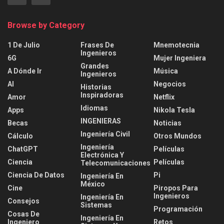
Browse by Category
1 De Julio
Frases De
Mnemotecnia
Ingenieros
6G
Mujer Ingeniera
Grandes
A Dónde Ir
Música
Ingenieros
AI
Negocios
Historias
Inspiradoras
Amor
Netflix
Idiomas
Apps
Nikola Tesla
INGENIERAS
Becas
Noticias
Ingeniería Civil
Cálculo
Otros Mundos
Ingeniería
ChatGPT
Películas
Electrónica Y
Ciencia
Películas
Telecomunicaciones
Ciencia De Datos
Pi
Ingeniería En
México
Cine
Piropos Para
Ingenieros
Ingeniería En
Consejos
Sistemas
Programación
Cosas De
Ingeniería En
Ingeniero
Retos