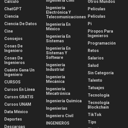
Ingeniería Civil
Cálculo
Otros Mundos
Ingeniería
ChatGPT
Películas
Electrónica Y
Ciencia
Películas
Telecomunicaciones
Ciencia De Datos
Pi
Ingeniería En
México
Cine
Piropos Para
Ingenieros
Ingeniería En
Consejos
Sistemas
Programación
Cosas De
Ingeniería En
Ingeniero
Retos
Sistemas Y
Software
Cosas De
Salarios
Ingenieros
Ingeniería
Salud
Industrial
Cuánto Gana Un
Sin Categoría
Ingeniero
Ingeniería
Talento
Mecánica
CURSOS
Tatuajes
Ingeniería
Cursos En Línea
Mecatrónica
Tecnología
Cursos GRATIS
Ingeniería Química
Tecnología
Cursos UNAM
Blockchain
Ingenierías
Data México
TikTok
Ingeniero Civil
Deportes
Tips
INGENIEROS
Descargas