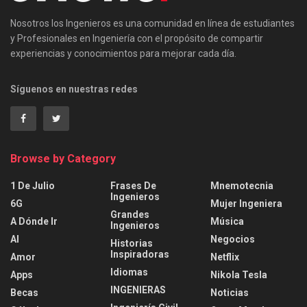
Nosotros los Ingenieros es una comunidad en línea de estudiantes
y Profesionales en Ingeniería con el propósito de compartir
experiencias y conocimientos para mejorar cada día.
Síguenos en nuestras redes
Browse by Category
1 De Julio
Frases De
Mnemotecnia
Ingenieros
6G
Mujer Ingeniera
Grandes
A Dónde Ir
Música
Ingenieros
AI
Negocios
Historias
Inspiradoras
Amor
Netflix
Idiomas
Apps
Nikola Tesla
INGENIERAS
Becas
Noticias