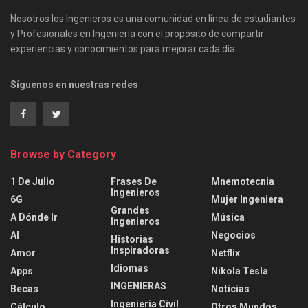
Nosotros los Ingenieros es una comunidad en línea de estudiantes
y Profesionales en Ingeniería con el propósito de compartir
experiencias y conocimientos para mejorar cada día.
Síguenos en nuestras redes
Browse by Category
1 De Julio
Frases De
Mnemotecnia
Ingenieros
6G
Mujer Ingeniera
Grandes
A Dónde Ir
Música
Ingenieros
AI
Negocios
Historias
Inspiradoras
Amor
Netflix
Idiomas
Apps
Nikola Tesla
INGENIERAS
Becas
Noticias
Ingeniería Civil
Cálculo
Otros Mundos