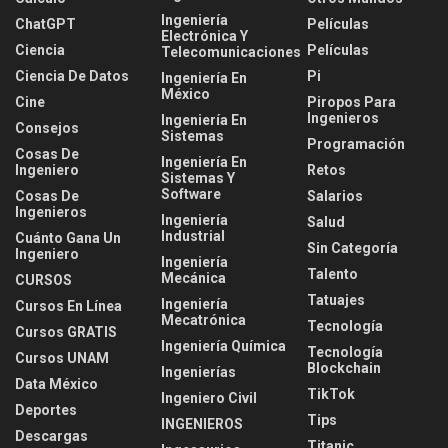
Ingeniería
ChatGPT
Películas
Electrónica Y
Ciencia
Películas
Telecomunicaciones
Ciencia De Datos
Pi
Ingeniería En
México
Cine
Piropos Para
Ingenieros
Ingeniería En
Consejos
Sistemas
Programación
Cosas De
Ingeniería En
Ingeniero
Retos
Sistemas Y
Software
Cosas De
Salarios
Ingenieros
Ingeniería
Salud
Industrial
Cuánto Gana Un
Sin Categoría
Ingeniero
Ingeniería
Talento
Mecánica
CURSOS
Tatuajes
Ingeniería
Cursos En Línea
Mecatrónica
Tecnología
Cursos GRATIS
Ingeniería Química
Tecnología
Cursos UNAM
Blockchain
Ingenierías
Data México
TikTok
Ingeniero Civil
Deportes
Tips
INGENIEROS
Descargas
Titanic