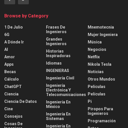
Browse by Category
1 De Julio
Frases De
Mnemotecnia
Ingenieros
6G
Mujer Ingeniera
Grandes
A Dónde Ir
Música
Ingenieros
AI
Negocios
Historias
Inspiradoras
Amor
Netflix
Idiomas
Apps
Nikola Tesla
INGENIERAS
Becas
Noticias
Ingeniería Civil
Cálculo
Otros Mundos
Ingeniería
ChatGPT
Películas
Electrónica Y
Ciencia
Películas
Telecomunicaciones
Ciencia De Datos
Pi
Ingeniería En
México
Cine
Piropos Para
Ingenieros
Ingeniería En
Consejos
Sistemas
Programación
Cosas De
Ingeniería En