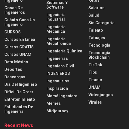
Ingeniero
Retos
Sistemas Y
Software
Cosas De
Salarios
Ingenieros
Ingeniería
Salud
Industrial
Cuánto Gana Un
Sin Categoría
Ingeniero
Ingeniería
Talento
Mecánica
CURSOS
Tatuajes
Ingeniería
Cursos En Línea
Mecatrónica
Tecnología
Cursos GRATIS
Ingeniería Química
Tecnología
Cursos UNAM
Blockchain
Ingenierías
Data México
TikTok
Ingeniero Civil
Deportes
Tips
INGENIEROS
Descargas
Titanic
Ingesaurios
Día Del Ingeniero
UNAM
Inspiración
Difícil De Creer
Videojuegos
Mamá Ingeniera
Entretenimiento
Virales
Memes
Estudiantes De
Midjourney
Ingeniería
Recent News